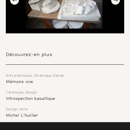
Découvrez-en plus
Arts plastiques
,
Céramique
,
Design
Mémoire vive
Céramique
,
Design
Introspection basaltique
Design
,
Verre
Michel L’huillier