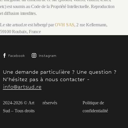
etc) est soumis au Code de la Propriété Intellectuelle. Reproduction
et diffusion interdites.
Le site artsud.re est hébergé par
OVH SAS
, 2 rue Kellermann,
59100 Roubaix, France
Facebook
Instagram
Une demande particulière ? Une question ?
N'hésitez pas à nous contacter -
info@artsud.re
2024-2026 ©
Art
réservés
Politique de
Sud
– Tous droits
confidentialité