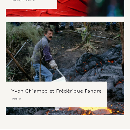
Design
,
Verre
Yvon Chiampo et Frédérique Fandre
Verre