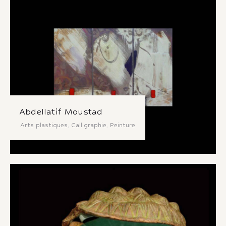
Abdellatif Moustad
Arts plastiques
,
Calligraphie
,
Peinture