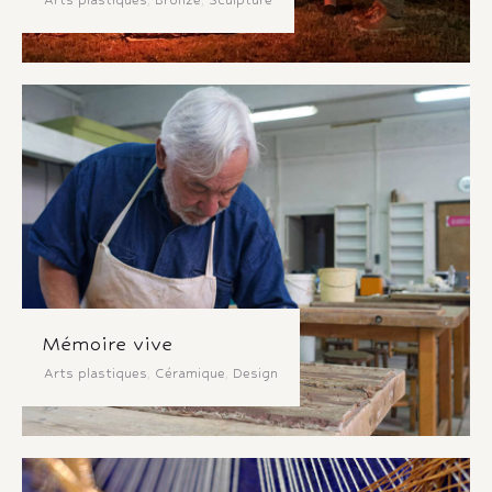
Arts plastiques
,
Bronze
,
Sculpture
Mémoire vive
Arts plastiques
,
Céramique
,
Design