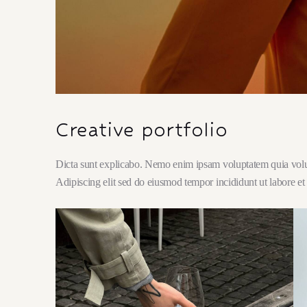
Creative portfolio
Dicta sunt explicabo. Nemo enim ipsam voluptatem quia volupta
Adipiscing elit sed do eiusmod tempor incididunt ut labore et